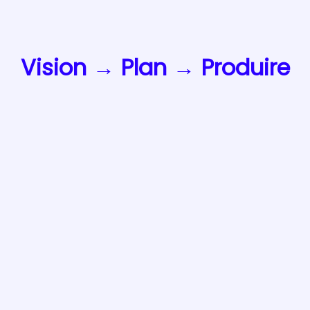
Vision → Plan → Produire
→ Livrer
Plus de
mouvement ≠